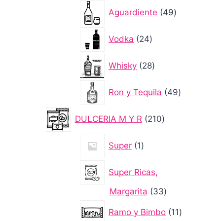
49
Aguardiente
49
productos
24
Vodka
24
productos
28
Whisky
28
productos
49
Ron y Tequila
49
productos
210
DULCERIA M Y R
210
productos
1
Super
1
producto
Super Ricas,
33
Margarita
33
productos
11
Ramo y Bimbo
11
productos