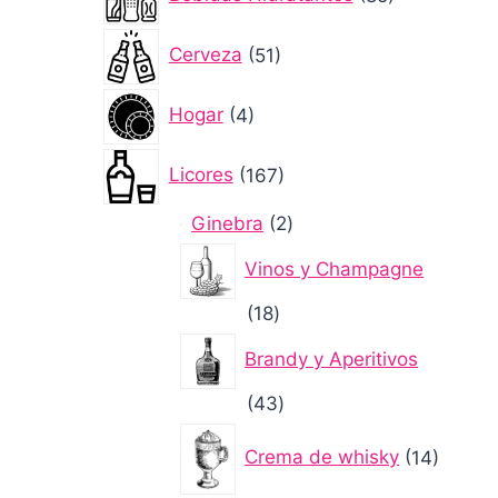
productos
51
Cerveza
51
productos
4
Hogar
4
productos
167
Licores
167
productos
2
Ginebra
2
productos
Vinos y Champagne
18
18
productos
Brandy y Aperitivos
43
43
productos
14
Crema de whisky
14
produc