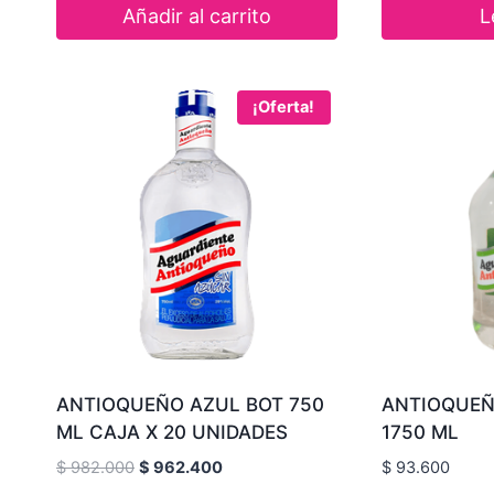
Añadir al carrito
L
¡Oferta!
ANTIOQUEÑO AZUL BOT 750
ANTIOQUEÑ
ML CAJA X 20 UNIDADES
1750 ML
Original
Current
$
982.000
$
962.400
$
93.600
price
price