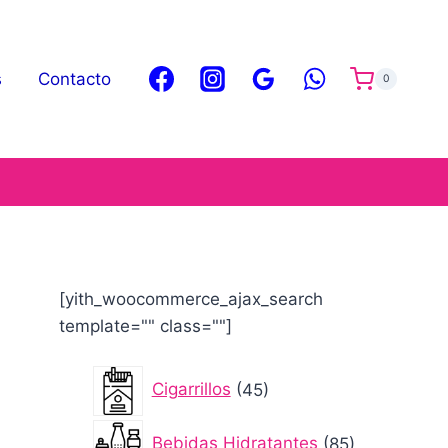
s
Contacto
0
[yith_woocommerce_ajax_search
template="" class=""]
45
Cigarrillos
45
productos
85
Bebidas Hidratantes
85