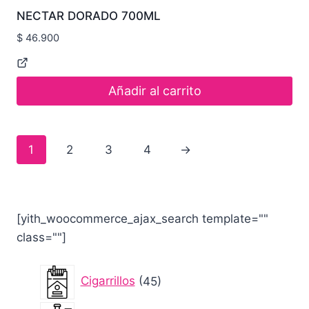
NECTAR DORADO 700ML
$
46.900
Añadir al carrito
1
2
3
4
→
[yith_woocommerce_ajax_search template=""
class=""]
45
Cigarrillos
45
productos