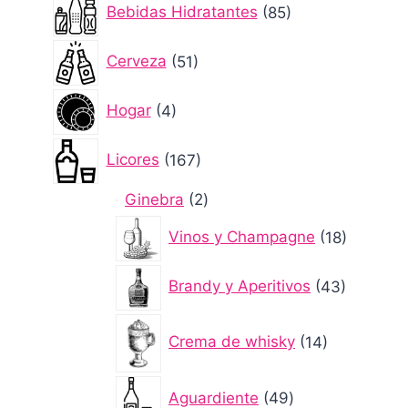
85
Bebidas Hidratantes
85
productos
51
Cerveza
51
productos
4
Hogar
4
productos
167
Licores
167
productos
2
Ginebra
2
productos
18
Vinos y Champagne
18
producto
43
Brandy y Aperitivos
43
producto
14
Crema de whisky
14
productos
49
Aguardiente
49