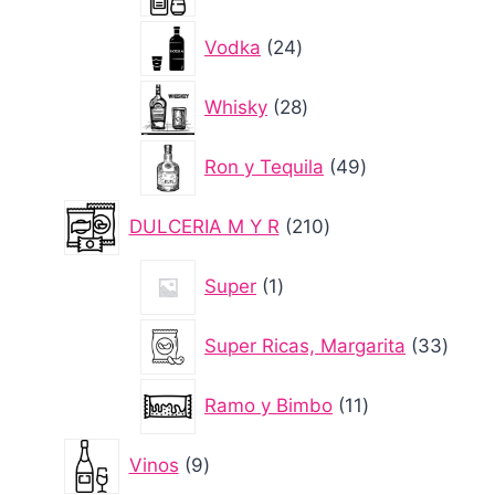
productos
24
Vodka
24
productos
28
Whisky
28
productos
49
Ron y Tequila
49
productos
210
DULCERIA M Y R
210
productos
1
Super
1
producto
33
Super Ricas, Margarita
33
produ
11
Ramo y Bimbo
11
productos
9
Vinos
9
productos