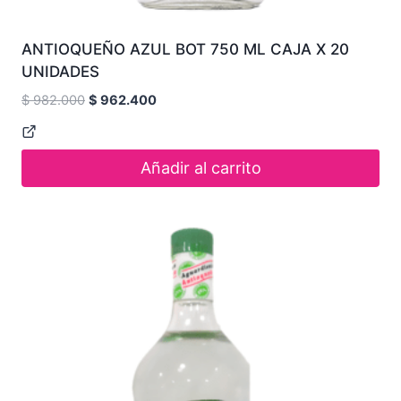
ANTIOQUEÑO AZUL BOT 750 ML CAJA X 20
UNIDADES
Original
Current
$
982.000
$
962.400
price
price
was:
is:
$ 982.000.
$ 962.400.
Añadir al carrito