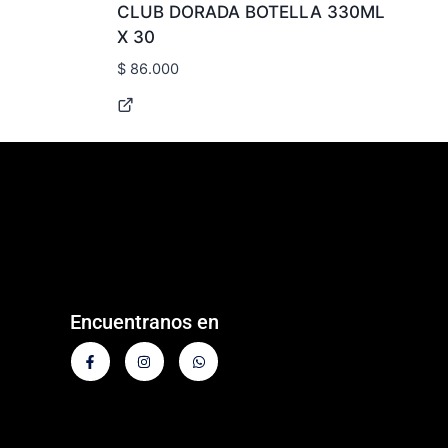
CLUB DORADA BOTELLA 330ML
X 30
$
86.000
Encuentranos en