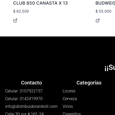
CLUB 850 CANASTA X 13
BUDWEIS
$
62.500
$
55.000
¡¡S
Contacto
Categorías
Celular: 3107922157
Licores
Celular: 3142419970
Cerveza
info@distribuidoranikoll.com
Vinos
Calle 30 sur # 16f -24
Cigarrillos