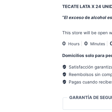
TECATE LATA X 24 UNI
“
El exceso
de
alcohol es
This store will be open w
0
0
Hours
Minutes
Domicilios solo para p
Satisfacción garanti
Reembolsos sin comp
Pagas cuando recibe
GARANTÍA DE SEGU