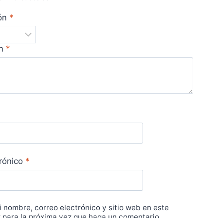
ión
*
ón
*
trónico
*
 nombre, correo electrónico y sitio web en este
para la próxima vez que haga un comentario.