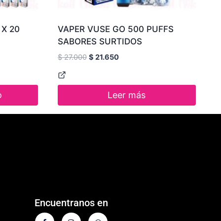
X 20
VAPER VUSE GO 500 PUFFS
SABORES SURTIDOS
$
27.000
$
21.650
o
Leer más
Encuentranos en