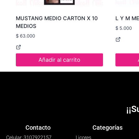
MUSTANG MEDIO CARTON X 10
L Y M M
MEDIOS
$
5.000
$
63.000
Añadir al carrito
¡¡S
Contacto
Categorías
Celular: 3107922157
Licores