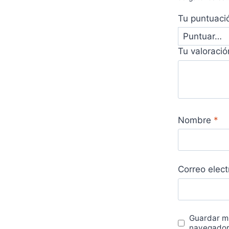
Tu puntuac
Tu valoraci
Nombre
*
Correo elec
Guardar mi
navegador 