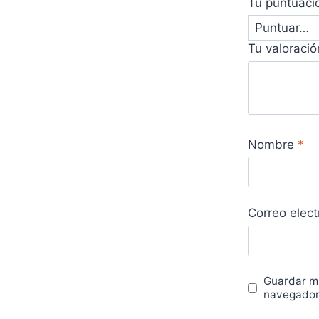
Tu puntuac
Tu valoraci
Nombre
*
Correo elec
Guardar mi
navegador 