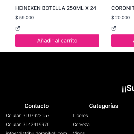
HEINEKEN BOTELLA 250ML X 24
CORONIT
$
59.000
$
20.000
Añadir al carrito
¡¡S
Contacto
Categorías
Celular: 3107922157
Licores
Celular: 3142419970
Cerveza
info@distribuidoranikoll.com
Vinos