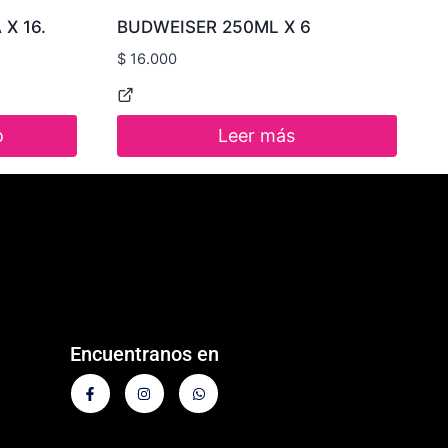
X 16.
BUDWEISER 250ML X 6
$
16.000
o
Leer más
Encuentranos en