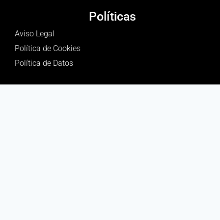
Políticas
Aviso Legal
Política de Cookies
Política de Datos
Encuentranos en
© Todos los derechos reservados - 2025 - Distribuidora Nikoll
Made with
❤
- MiNegocio.PRO 👑