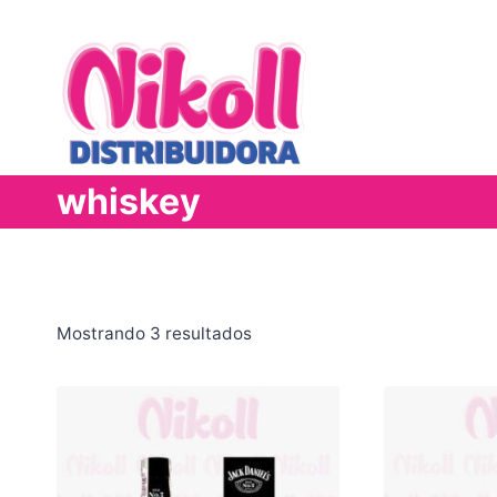
Saltar
al
contenido
whiskey
Mostrando 3 resultados