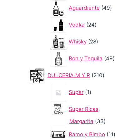
49
Aguardiente
49
productos
24
Vodka
24
productos
28
Whisky
28
productos
49
Ron y Tequila
49
productos
210
DULCERIA M Y R
210
productos
1
Super
1
producto
Super Ricas,
33
Margarita
33
productos
11
Ramo y Bimbo
11
productos