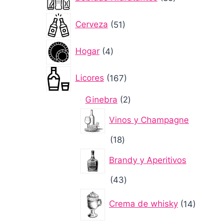
productos
51
Cerveza
51
productos
4
Hogar
4
productos
167
Licores
167
productos
2
Ginebra
2
productos
Vinos y Champagne
18
18
productos
Brandy y Aperitivos
43
43
productos
14
Crema de whisky
14
produc