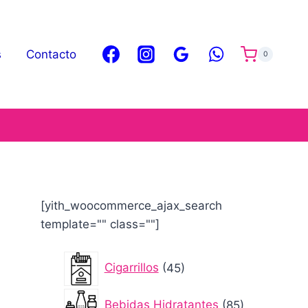
s
Contacto
0
[yith_woocommerce_ajax_search
template="" class=""]
45
Cigarrillos
45
productos
85
Bebidas Hidratantes
85