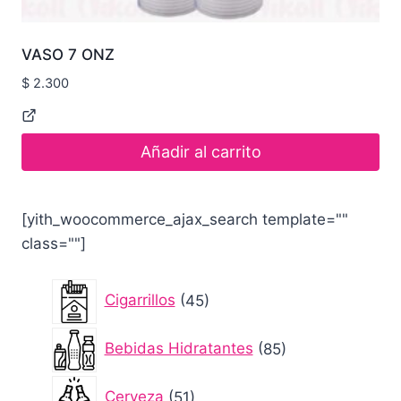
VASO 7 ONZ
$
2.300
Añadir al carrito
[yith_woocommerce_ajax_search template=""
class=""]
45
Cigarrillos
45
productos
85
Bebidas Hidratantes
85
productos
51
Cerveza
51