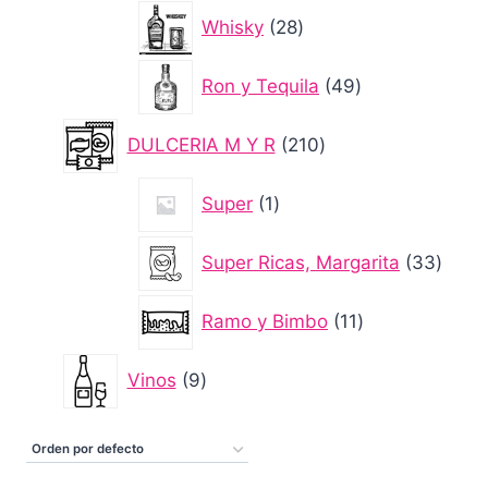
28
Whisky
28
productos
49
Ron y Tequila
49
productos
210
DULCERIA M Y R
210
productos
1
Super
1
producto
33
Super Ricas, Margarita
33
produ
11
Ramo y Bimbo
11
productos
9
Vinos
9
productos