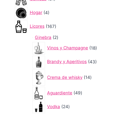
productos
4
Hogar
4
productos
167
Licores
167
productos
2
Ginebra
2
productos
18
Vinos y Champagne
18
producto
43
Brandy y Aperitivos
43
producto
14
Crema de whisky
14
productos
49
Aguardiente
49
productos
24
Vodka
24
productos