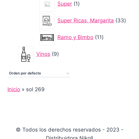
Super
1
producto
33
Super Ricas, Margarita
33
produ
11
Ramo y Bimbo
11
productos
9
Vinos
9
productos
Inicio
»
sol 269
© Todos los derechos reservados - 2023 -
Distribuidora Nikoll