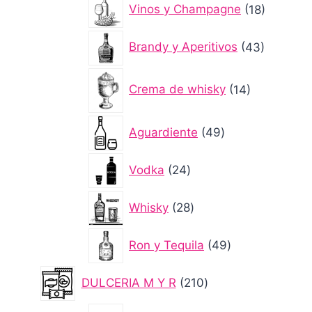
18
Vinos y Champagne
18
producto
43
Brandy y Aperitivos
43
producto
14
Crema de whisky
14
productos
49
Aguardiente
49
productos
24
Vodka
24
productos
28
Whisky
28
productos
49
Ron y Tequila
49
productos
210
DULCERIA M Y R
210
productos
1