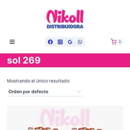
Saltar
al
contenido
0
sol 269
Mostrando el único resultado