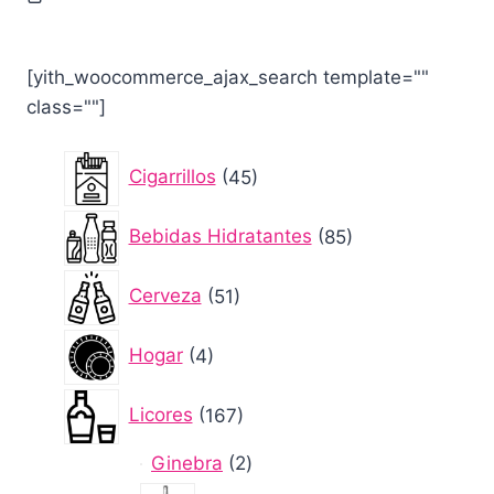
[yith_woocommerce_ajax_search template=""
class=""]
45
Cigarrillos
45
productos
85
Bebidas Hidratantes
85
productos
51
Cerveza
51
productos
4
Hogar
4
productos
167
Licores
167
productos
2
Ginebra
2
productos