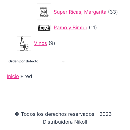
producto
33
Super Ricas, Margarita
33
produ
11
Ramo y Bimbo
11
productos
9
Vinos
9
productos
Inicio
»
red
© Todos los derechos reservados - 2023 -
Distribuidora Nikoll