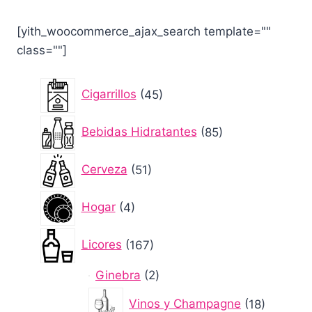
[yith_woocommerce_ajax_search template=""
class=""]
45
Cigarrillos
45
productos
85
Bebidas Hidratantes
85
productos
51
Cerveza
51
productos
4
Hogar
4
productos
167
Licores
167
productos
2
Ginebra
2
productos
18
Vinos y Champagne
18