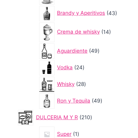
producto
43
Brandy y Aperitivos
43
producto
14
Crema de whisky
14
productos
49
Aguardiente
49
productos
24
Vodka
24
productos
28
Whisky
28
productos
49
Ron y Tequila
49
productos
210
DULCERIA M Y R
210
productos
1
Super
1