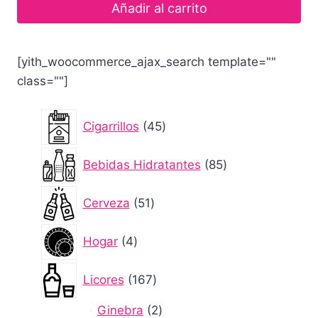
Añadir al carrito
[yith_woocommerce_ajax_search template=""
class=""]
45
Cigarrillos
45
productos
85
Bebidas Hidratantes
85
productos
51
Cerveza
51
productos
4
Hogar
4
productos
167
Licores
167
productos
2
Ginebra
2