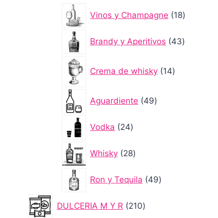
productos
18
Vinos y Champagne
18
producto
43
Brandy y Aperitivos
43
producto
14
Crema de whisky
14
productos
49
Aguardiente
49
productos
24
Vodka
24
productos
28
Whisky
28
productos
49
Ron y Tequila
49
productos
210
DULCERIA M Y R
210
productos