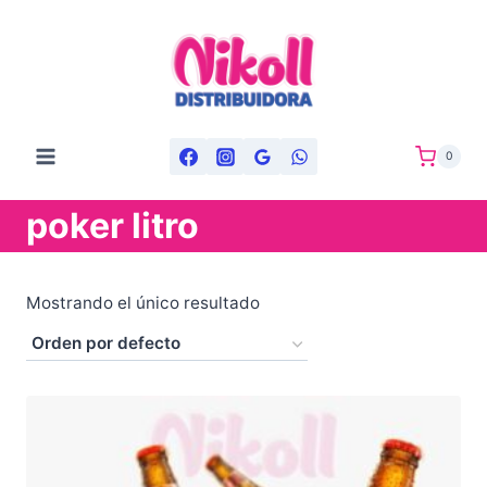
Saltar
al
contenido
0
poker litro
Mostrando el único resultado