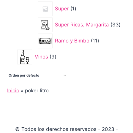
1
Super
1
producto
33
Super Ricas, Margarita
33
produ
11
Ramo y Bimbo
11
productos
9
Vinos
9
productos
Inicio
»
poker litro
© Todos los derechos reservados - 2023 -