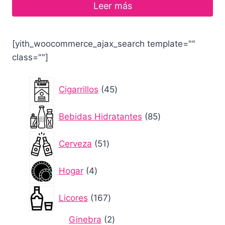
Leer más
[yith_woocommerce_ajax_search template=""
class=""]
45
Cigarrillos
45
productos
85
Bebidas Hidratantes
85
productos
51
Cerveza
51
productos
4
Hogar
4
productos
167
Licores
167
productos
2
Ginebra
2