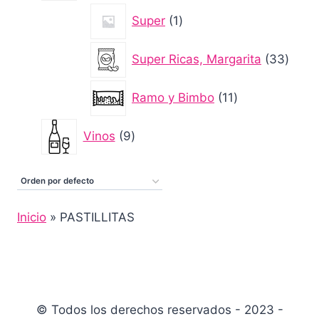
1
Super
1
producto
33
Super Ricas, Margarita
33
produ
11
Ramo y Bimbo
11
productos
9
Vinos
9
productos
Inicio
»
PASTILLITAS
© Todos los derechos reservados - 2023 -