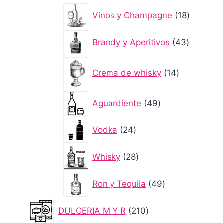
productos
18
Vinos y Champagne
18
producto
43
Brandy y Aperitivos
43
producto
14
Crema de whisky
14
productos
49
Aguardiente
49
productos
24
Vodka
24
productos
28
Whisky
28
productos
49
Ron y Tequila
49
productos
210
DULCERIA M Y R
210
productos