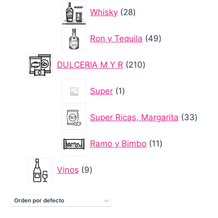
28
Whisky
28
productos
49
Ron y Tequila
49
productos
210
DULCERIA M Y R
210
productos
1
Super
1
producto
33
Super Ricas, Margarita
33
produ
11
Ramo y Bimbo
11
productos
9
Vinos
9
productos