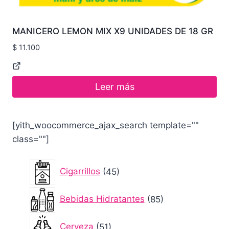
MANICERO LEMON MIX X9 UNIDADES DE 18 GR
$
11.100
Leer más
[yith_woocommerce_ajax_search template=""
class=""]
45
Cigarrillos
45
productos
85
Bebidas Hidratantes
85
productos
51
Cerveza
51