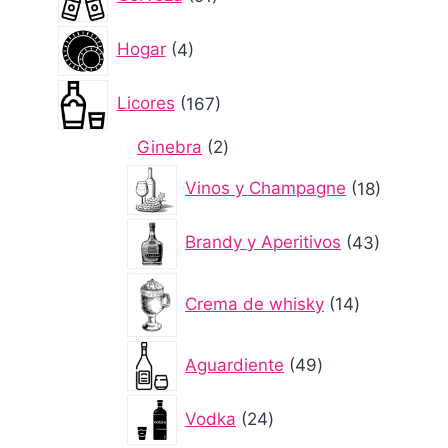
productos
4
Hogar
4
productos
167
Licores
167
productos
2
Ginebra
2
productos
18
Vinos y Champagne
18
producto
43
Brandy y Aperitivos
43
producto
14
Crema de whisky
14
productos
49
Aguardiente
49
productos
24
Vodka
24
productos