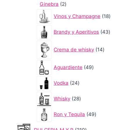
2
Ginebra
2
productos
18
Vinos y Champagne
18
producto
43
Brandy y Aperitivos
43
producto
14
Crema de whisky
14
productos
49
Aguardiente
49
productos
24
Vodka
24
productos
28
Whisky
28
productos
49
Ron y Tequila
49
productos
210
DULCERIA M Y R
210