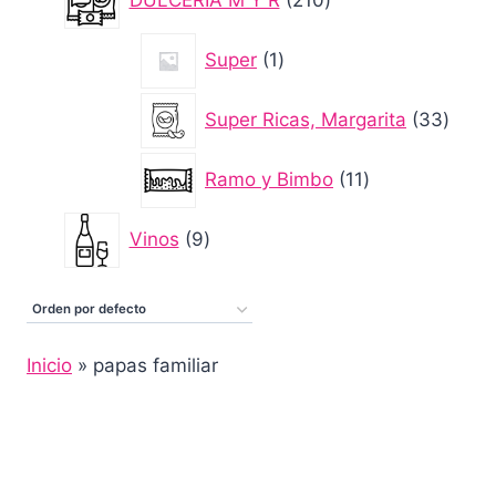
productos
1
Super
1
producto
33
Super Ricas, Margarita
33
produ
11
Ramo y Bimbo
11
productos
9
Vinos
9
productos
Inicio
»
papas familiar