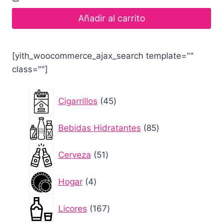
Añadir al carrito
[yith_woocommerce_ajax_search template=""
class=""]
45
Cigarrillos
45
productos
85
Bebidas Hidratantes
85
productos
51
Cerveza
51
productos
4
Hogar
4
productos
167
Licores
167
productos