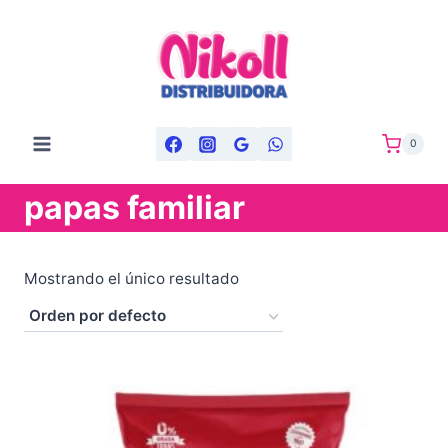
Saltar
al
contenido
0
papas familiar
Mostrando el único resultado