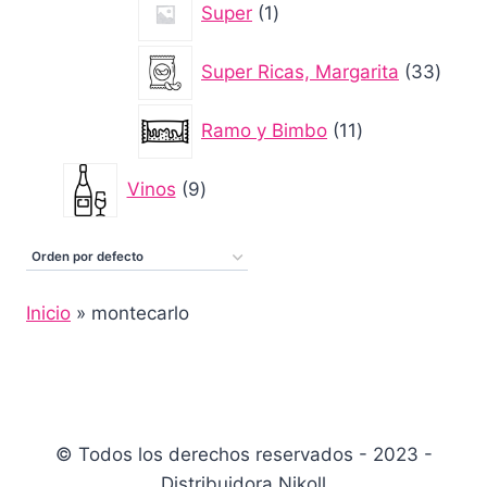
Super
1
producto
33
Super Ricas, Margarita
33
produ
11
Ramo y Bimbo
11
productos
9
Vinos
9
productos
Inicio
»
montecarlo
© Todos los derechos reservados - 2023 -
Distribuidora Nikoll