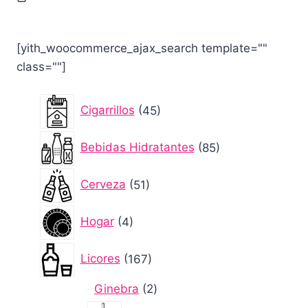
[yith_woocommerce_ajax_search template=""
class=""]
45
Cigarrillos
45
productos
85
Bebidas Hidratantes
85
productos
51
Cerveza
51
productos
4
Hogar
4
productos
167
Licores
167
productos
2
Ginebra
2
productos