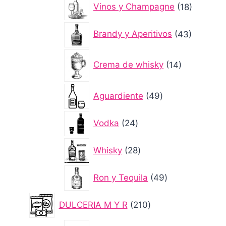
18
Vinos y Champagne
18
producto
43
Brandy y Aperitivos
43
producto
14
Crema de whisky
14
productos
49
Aguardiente
49
productos
24
Vodka
24
productos
28
Whisky
28
productos
49
Ron y Tequila
49
productos
210
DULCERIA M Y R
210
productos
1