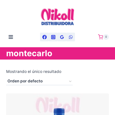
Saltar
al
contenido
0
montecarlo
Mostrando el único resultado