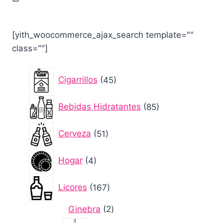
was:
is:
$ 20.000.
$ 19.000.
[yith_woocommerce_ajax_search template=""
class=""]
45
Cigarrillos
45
productos
85
Bebidas Hidratantes
85
productos
51
Cerveza
51
productos
4
Hogar
4
productos
167
Licores
167
productos
2
Ginebra
2
productos