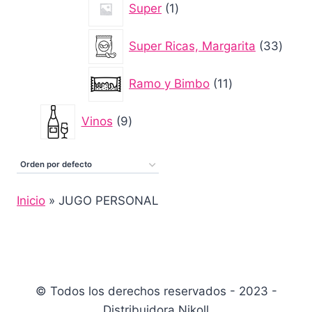
Super
1
producto
33
Super Ricas, Margarita
33
produ
11
Ramo y Bimbo
11
productos
9
Vinos
9
productos
Inicio
»
JUGO PERSONAL
© Todos los derechos reservados - 2023 -
Distribuidora Nikoll