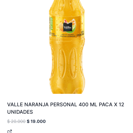
VALLE NARANJA PERSONAL 400 ML PACA X 12
UNIDADES
Original
Current
$
20.000
$
19.000
price
price