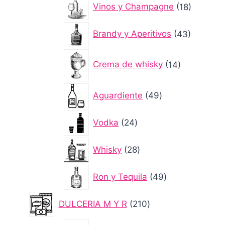
18
Vinos y Champagne
18
producto
43
Brandy y Aperitivos
43
producto
14
Crema de whisky
14
productos
49
Aguardiente
49
productos
24
Vodka
24
productos
28
Whisky
28
productos
49
Ron y Tequila
49
productos
210
DULCERIA M Y R
210
productos
1