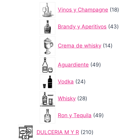
productos
18
Vinos y Champagne
18
producto
43
Brandy y Aperitivos
43
producto
14
Crema de whisky
14
productos
49
Aguardiente
49
productos
24
Vodka
24
productos
28
Whisky
28
productos
49
Ron y Tequila
49
productos
210
DULCERIA M Y R
210
productos