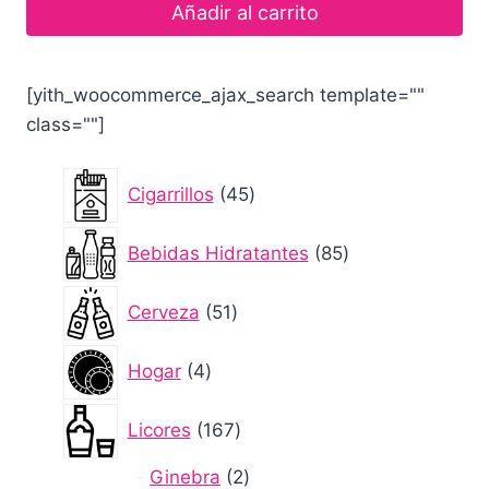
Añadir al carrito
[yith_woocommerce_ajax_search template=""
class=""]
45
Cigarrillos
45
productos
85
Bebidas Hidratantes
85
productos
51
Cerveza
51
productos
4
Hogar
4
productos
167
Licores
167
productos
2
Ginebra
2