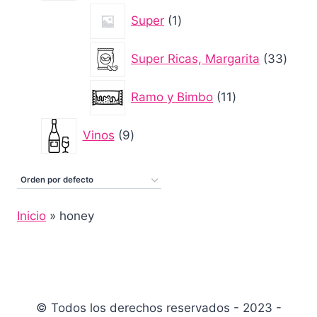
1
Super
1
producto
33
Super Ricas, Margarita
33
produ
11
Ramo y Bimbo
11
productos
9
Vinos
9
productos
Inicio
»
honey
© Todos los derechos reservados - 2023 -