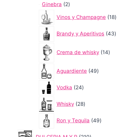
2
Ginebra
2
productos
18
Vinos y Champagne
18
producto
43
Brandy y Aperitivos
43
producto
14
Crema de whisky
14
productos
49
Aguardiente
49
productos
24
Vodka
24
productos
28
Whisky
28
productos
49
Ron y Tequila
49
productos
210
DULCERIA M Y R
210