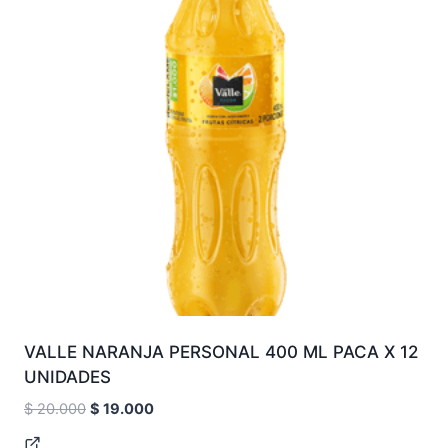
VALLE NARANJA PERSONAL 400 ML PACA X 12
UNIDADES
Original
Current
$
20.000
$
19.000
price
price