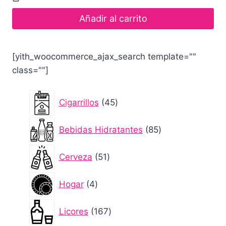
was:
is:
$ 20.000.
$ 19.000.
Añadir al carrito
[yith_woocommerce_ajax_search template=""
class=""]
45
Cigarrillos
45
productos
85
Bebidas Hidratantes
85
productos
51
Cerveza
51
productos
4
Hogar
4
productos
167
Licores
167
productos