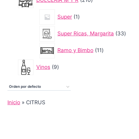
productos
1
Super
1
producto
33
Super Ricas, Margarita
33
produ
11
Ramo y Bimbo
11
productos
9
Vinos
9
productos
Inicio
»
CITRUS