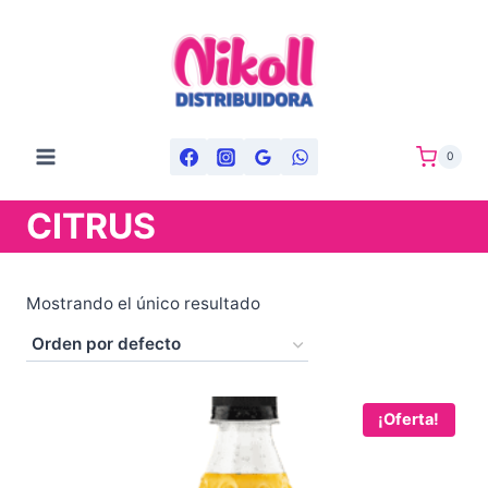
Saltar
al
contenido
0
CITRUS
Mostrando el único resultado
¡Oferta!