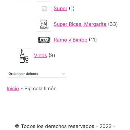
1
Super
1
producto
33
Super Ricas, Margarita
33
produ
11
Ramo y Bimbo
11
productos
9
Vinos
9
productos
Inicio
»
Big cola limón
© Todos los derechos reservados - 2023 -