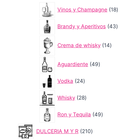
productos
18
Vinos y Champagne
18
producto
43
Brandy y Aperitivos
43
producto
14
Crema de whisky
14
productos
49
Aguardiente
49
productos
24
Vodka
24
productos
28
Whisky
28
productos
49
Ron y Tequila
49
productos
210
DULCERIA M Y R
210
productos