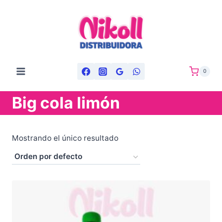
Saltar
al
contenido
0
Big cola limón
Mostrando el único resultado