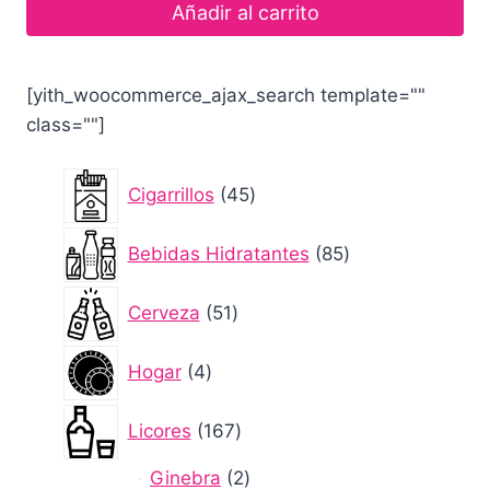
Añadir al carrito
[yith_woocommerce_ajax_search template=""
class=""]
45
Cigarrillos
45
productos
85
Bebidas Hidratantes
85
productos
51
Cerveza
51
productos
4
Hogar
4
productos
167
Licores
167
productos
2
Ginebra
2