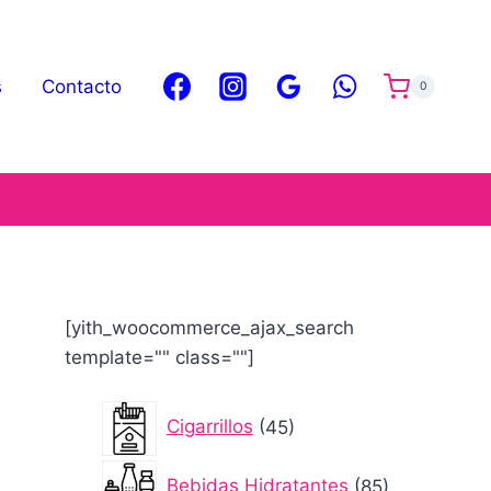
s
Contacto
0
[yith_woocommerce_ajax_search
template="" class=""]
45
Cigarrillos
45
productos
85
Bebidas Hidratantes
85