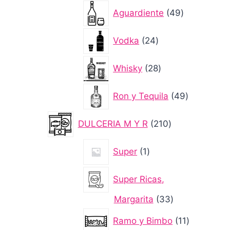
49
Aguardiente
49
productos
24
Vodka
24
productos
28
Whisky
28
productos
49
Ron y Tequila
49
productos
210
DULCERIA M Y R
210
productos
1
Super
1
producto
Super Ricas,
33
Margarita
33
productos
11
Ramo y Bimbo
11
productos