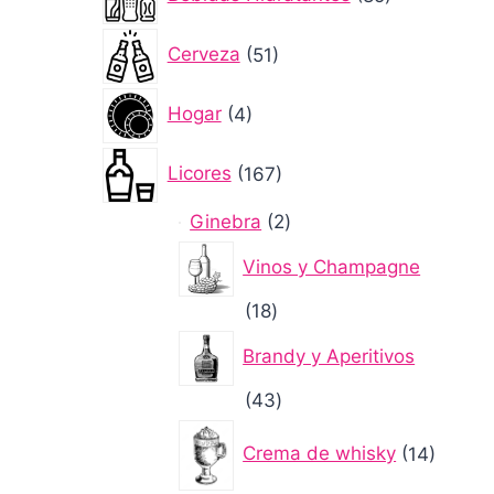
productos
51
Cerveza
51
productos
4
Hogar
4
productos
167
Licores
167
productos
2
Ginebra
2
productos
Vinos y Champagne
18
18
productos
Brandy y Aperitivos
43
43
productos
14
Crema de whisky
14
produc