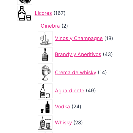
productos
167
Licores
167
productos
2
Ginebra
2
productos
18
Vinos y Champagne
18
producto
43
Brandy y Aperitivos
43
producto
14
Crema de whisky
14
productos
49
Aguardiente
49
productos
24
Vodka
24
productos
28
Whisky
28
productos