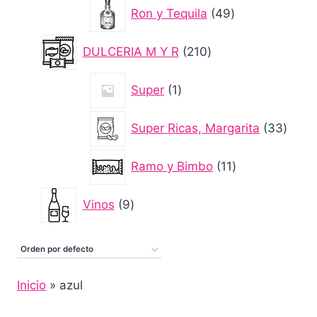
49
Ron y Tequila
49
productos
210
DULCERIA M Y R
210
productos
1
Super
1
producto
33
Super Ricas, Margarita
33
produ
11
Ramo y Bimbo
11
productos
9
Vinos
9
productos
Inicio
»
azul