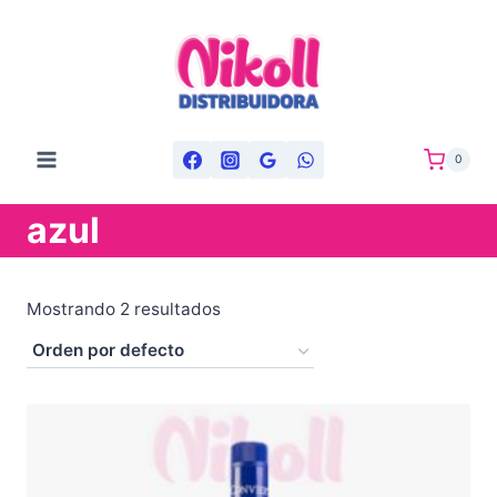
Saltar
al
contenido
0
azul
Mostrando 2 resultados