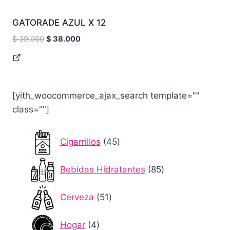
GATORADE AZUL X 12
Original
Current
$
39.000
$
38.000
price
price
was:
is:
$ 39.000.
$ 38.000.
[yith_woocommerce_ajax_search template=""
class=""]
45
Cigarrillos
45
productos
85
Bebidas Hidratantes
85
productos
51
Cerveza
51
productos
4
Hogar
4