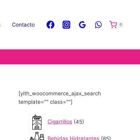
s
Contacto
0
[yith_woocommerce_ajax_search
template="" class=""]
45
Cigarrillos
45
productos
85
Bebidas Hidratantes
85