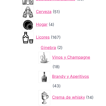
productos
51
Cerveza
51
productos
4
Hogar
4
productos
167
Licores
167
productos
2
Ginebra
2
productos
Vinos y Champagne
18
18
productos
Brandy y Aperitivos
43
43
productos
14
Crema de whisky
14
produc