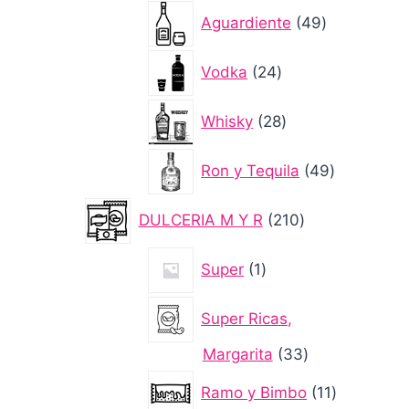
49
Aguardiente
49
productos
24
Vodka
24
productos
28
Whisky
28
productos
49
Ron y Tequila
49
productos
210
DULCERIA M Y R
210
productos
1
Super
1
producto
Super Ricas,
33
Margarita
33
productos
11
Ramo y Bimbo
11
productos